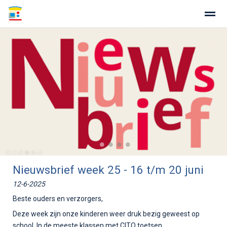
Home
Zoeken
Nieuws
Agenda
Fo
●
●
●
●
Nieuwsbrief week 25 - 16 t/m 20 juni
12-6-2025
Beste ouders en verzorgers,
Deze week zijn onze kinderen weer druk bezig geweest op
school. In de meeste klassen met CITO toetsen.