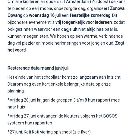
Om álle kinderen en ouders uit Amsterdam (Zuidoost) de kans
te bieden op een mooie, onbezorgde dag, organiseert
Zonova
Opvang
op
woensdag 16 juli
een
feestelijke zomerdag
. Dit
bijzondere evenement is
vrij toegankelijk voor iedereen
, zodat
ook gezinnen waarvoor een dagje uit niet altijd haalbaar is,
kunnen meegenieten. We hopen op een warme, verbindende
dag vol plezier en mooie herinneringen voor jong en oud.
Zegt
het voort!
Resterende data maand juni/juli
Het einde van het schooljaar komt zo langzaam aan in zicht.
Daarom nog even kort enkele belangrijke data op onze
planning:
*Vrijdag 20 juni krijgen de groepen 3 t/m 8 hun rapport mee
naar huis
*Vrijdag 27 juni ontvangen de kleuters volgens het BOSOS
systeem hun rapporten
*27 juni: Keti Koti viering op school (zie flyer)