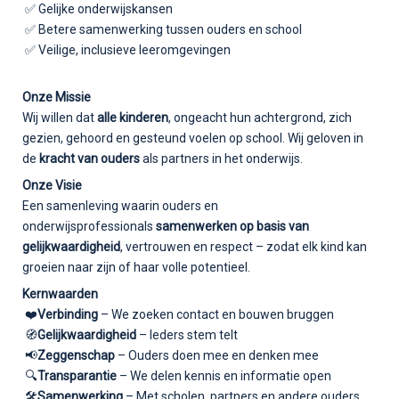
✅ Gelijke onderwijskansen
✅ Betere samenwerking tussen ouders en school
✅ Veilige, inclusieve leeromgevingen
Onze Missie
Wij willen dat
alle kinderen
, ongeacht hun achtergrond, zich
gezien, gehoord en gesteund voelen op school. Wij geloven in
de
kracht van ouders
als partners in het onderwijs.
Onze Visie
Een samenleving waarin ouders en
onderwijsprofessionals
samenwerken op basis van
gelijkwaardigheid
, vertrouwen en respect – zodat elk kind kan
groeien naar zijn of haar volle potentieel.
Kernwaarden
❤️
Verbinding
– We zoeken contact en bouwen bruggen
🧭
Gelijkwaardigheid
– Ieders stem telt
📢
Zeggenschap
– Ouders doen mee en denken mee
🔍
Transparantie
– We delen kennis en informatie open
🛠️
Samenwerking
– Met scholen, partners en andere ouders