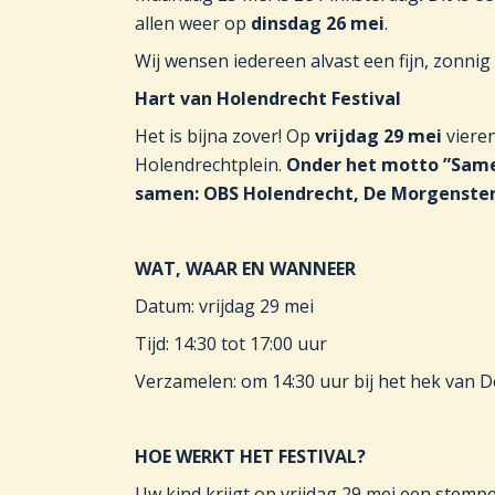
allen weer op
dinsdag 26 mei
.
Wij wensen iedereen alvast een fijn, zonn
Hart van Holendrecht Festival
Het is bijna zover! Op
vrijdag 29 mei
viere
Holendrechtplein.
Onder het motto ”Samen
samen: OBS Holendrecht, De Morgenster 
WAT, WAAR EN WANNEER
Datum: vrijdag 29 mei
Tijd: 14:30 tot 17:00 uur
Verzamelen: om 14:30 uur bij het hek van 
HOE WERKT HET FESTIVAL?
Uw kind krijgt op vrijdag 29 mei een stemp