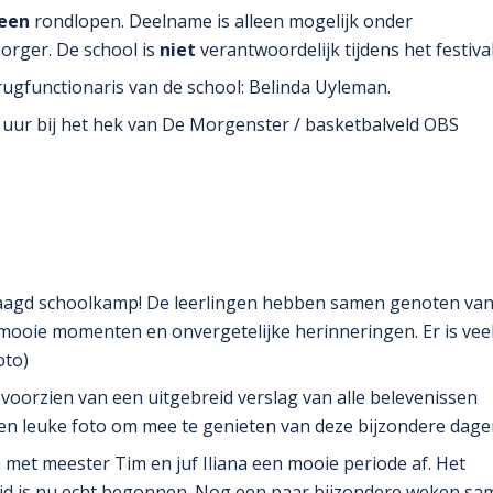
leen
rondlopen. Deelname is alleen mogelijk onder
orger. De school is
niet
verantwoordelijk tijdens het festival
ugfunctionaris van de school: Belinda Uyleman.
0 uur bij het hek van De Morgenster / basketbalveld OBS
slaagd schoolkamp! De leerlingen hebben samen genoten va
d, mooie momenten en onvergetelijke herinneringen. Er is vee
oto)
oorzien van een uitgebreid verslag van alle belevenissen
 een leuke foto om mee te genieten van deze bijzondere dage
 met meester Tim en juf Iliana een mooie periode af. Het
tijd is nu echt begonnen. Nog een paar bijzondere weken s