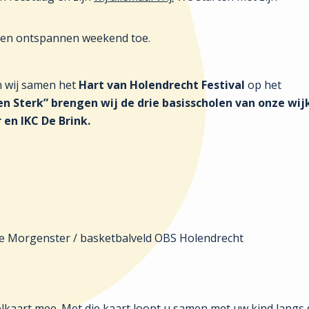
ig en ontspannen weekend toe.
n wij samen het
Hart van Holendrecht Festival
op het
 Sterk” brengen wij de drie basisscholen van onze wij
en IKC De Brink.
De Morgenster / basketbalveld OBS Holendrecht
elkaart mee. Met die kaart loopt u samen met uw kind langs 