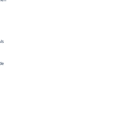
ls
de