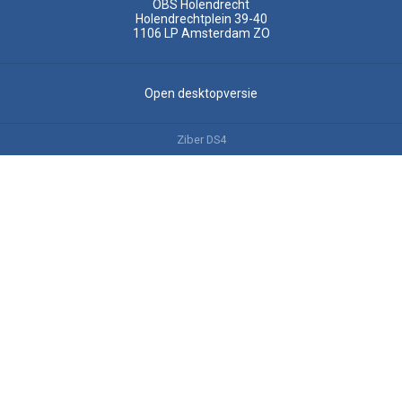
OBS Holendrecht
Holendrechtplein 39-40
1106 LP
Amsterdam ZO
Open desktopversie
Ziber DS4