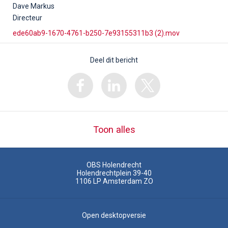
Dave Markus
Directeur
ede60ab9-1670-4761-b250-7e93155311b3 (2).mov
Deel dit bericht
Toon alles
OBS Holendrecht
Holendrechtplein 39-40
1106 LP
Amsterdam ZO
Open desktopversie