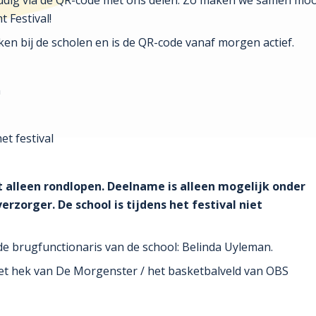
voudig via de QR-code met ons delen. Zo maken we samen mo
 Festival!
ken bij de scholen en is de QR-code vanaf morgen actief.
n
et festival
t alleen rondlopen. Deelname is alleen mogelijk onder
rzorger. De school is tijdens het festival niet
e brugfunctionaris van de school: Belinda Uyleman.
het hek van De Morgenster / het basketbalveld van OBS