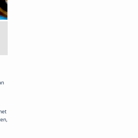
an
et
ten,