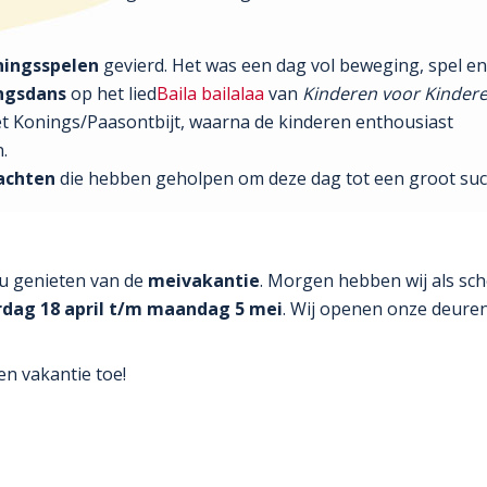
ningsspelen
gevierd. Het was een dag vol beweging, spel en
ngsdans
op het lied
Baila bailalaa
van
Kinderen voor Kinder
et Konings/Paasontbijt, waarna de kinderen enthousiast
.
achten
die hebben geholpen om deze dag tot een groot suc
nu genieten van de
meivakantie
. Morgen hebben wij als sch
r
dag 18 april t/m maandag 5 mei
. Wij openen onze deure
n vakantie toe!