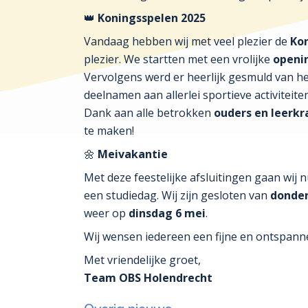
👑
Koningsspelen 2025
Vandaag hebben wij met veel plezier de
Ko
plezier. We startten met een vrolijke
openi
Vervolgens werd er heerlijk gesmuld van h
deelnamen aan allerlei sportieve activiteiten
Dank aan alle betrokken
ouders en leerkr
te maken!
🌼
Meivakantie
Met deze feestelijke afsluitingen gaan wij 
een studiedag. Wij zijn gesloten van
donde
weer op
dinsdag 6 mei
.
Wij wensen iedereen een fijne en ontspanne
Met vriendelijke groet,
Team OBS Holendrecht