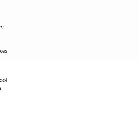
en
.
ces
ool
n