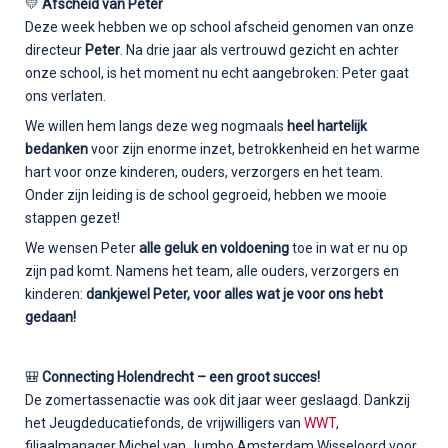
💛
Afscheid van Peter
Deze week hebben we op school afscheid genomen van onze
directeur
Peter
. Na drie jaar als vertrouwd gezicht en achter
onze school, is het moment nu echt aangebroken: Peter gaat
ons verlaten.
We willen hem langs deze weg nogmaals
heel hartelijk
bedanken
voor zijn enorme inzet, betrokkenheid en het warme
hart voor onze kinderen, ouders, verzorgers en het team.
Onder zijn leiding is de school gegroeid, hebben we mooie
stappen gezet!
We wensen Peter
alle geluk en voldoening
toe in wat er nu op
zijn pad komt. Namens het team, alle ouders, verzorgers en
kinderen:
dankjewel Peter, voor alles wat je voor ons hebt
gedaan!
🎒
Connecting Holendrecht – een groot succes!
De zomertassenactie was ook dit jaar weer geslaagd. Dankzij
het Jeugdeducatiefonds, de vrijwilligers van
WWT
,
filiaalmanager Michel van Jumbo Amsterdam Wisseloord voor