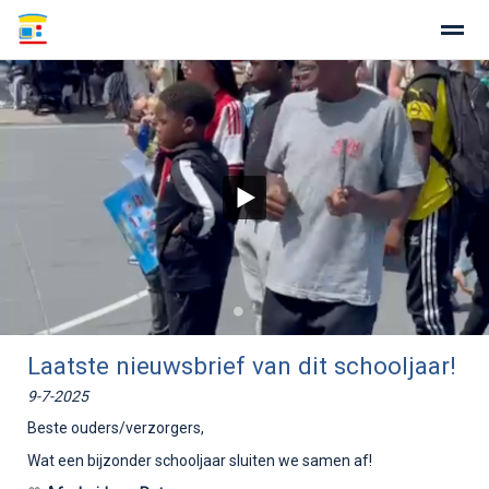
Home
Zoeken
Nieuws
Agenda
Fo
●
●
Laatste nieuwsbrief van dit schooljaar!
9-7-2025
Beste ouders/verzorgers,
Wat een bijzonder schooljaar sluiten we samen af!