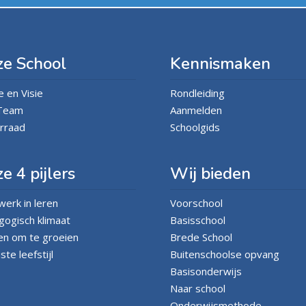
e School
Kennismaken
e en Visie
Rondleiding
Team
Aanmelden
rraad
Schoolgids
e 4 pijlers
Wij bieden
erk in leren
Voorschool
ogisch klimaat
Basisschool
en om te groeien
Brede School
te leefstijl
Buitenschoolse opvang
Basisonderwijs
Naar school
Onderwijsmethode