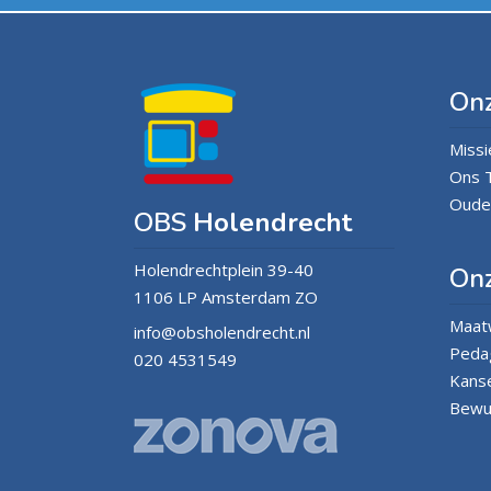
Onz
Missi
Ons 
Oude
OBS
Holendrecht
Holendrechtplein 39-40
Onz
1106 LP Amsterdam ZO
Maatw
info@obsholendrecht.nl
Pedag
020 4531549
Kans
Bewus